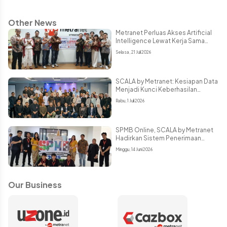
Other News
Metranet Perluas Akses Artificial
Intelligence Lewat Kerja Sama
Strategis dengan Zevolve AI
Selasa, 21 Juli 2026
SCALA by Metranet: Kesiapan Data
Menjadi Kunci Keberhasilan
Implementasi AI di Berbagai
Rabu, 1 Juli 2026
Sektor
SPMB Online, SCALA by Metranet
Hadirkan Sistem Penerimaan
Peserta Didik Terintegrasi dan
Minggu, 14 Juni 2026
Andal
Our Business